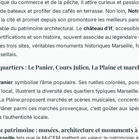
ique du commerce et de la pêche, il attire curieux et passi
 de bateaux et profiter des cafés en terrasse. Non loin,
Notr
r la cité et promet depuis son promontoire les meilleurs pa
ble du patrimoine architectural. Le
château d’If
, accessibl
ortifications et son histoire, souvent associée au légendair
s trois sites, véritables monuments historiques Marseille, 
eillais.
quartiers : Le Panier, Cours Julien, La Plaine et marc
Panier
symbolise l’âme populaire. Ses ruelles colorées, pon
t local, illustrent la diversité des quartiers typiques Marseille.
La Plaine proposent marchés et scènes musicales, concentran
 Flâner parmi ces marchés provençaux, c’est goûter aux spéc
l’authenticité locale.
e patrimoine : musées, architecture et monuments à 
seille
tels que le MuCEM mettent en valeur le patrimoine ar