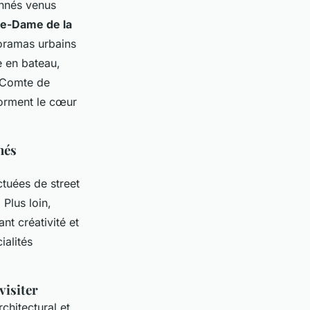
onnés venus
e-Dame de la
noramas urbains
e en bateau,
e Comte de
forment le cœur
hés
ctuées de street
 Plus loin,
t créativité et
ialités
visiter
chitectural et