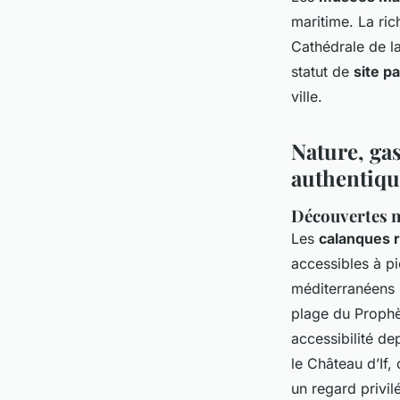
maritime. La ri
Cathédrale de la
statut de
site p
ville.
Nature, ga
authentiqu
Découvertes n
Les
calanques 
accessibles à p
méditerranéens 
plage du Prophèt
accessibilité de
le Château d’If
un regard privilég