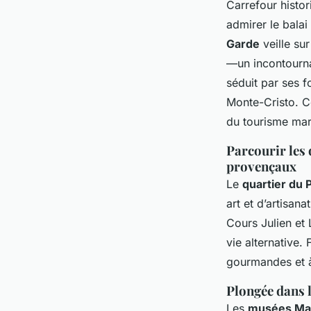
Carrefour histor
admirer le balai
Garde
veille su
—un incontourna
séduit par ses f
Monte-Cristo. Ce
du tourisme mars
Parcourir les 
provençaux
Le
quartier du 
art et d’artisana
Cours Julien et 
vie alternative.
gourmandes et à 
Plongée dans l
Les
musées Mar