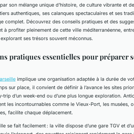
 par son mélange unique d’histoire, de culture vibrante et 
tiers authentiques, ses calanques spectaculaires et ses tradi
ge complet. Découvrez des conseils pratiques et des suggest
t à profiter pleinement de cette ville méditerranéenne, entr
n explorant ses trésors souvent méconnus.
ns pratiques essentielles pour préparer s
rseille
implique une organisation adaptée à la durée de vot
s sur place, il convient de définir à l’avance les sites priori
ty-trip d’un week-end ou d’une plus longue exploration. Antic
ent les incontournables comme le Vieux-Port, les musées, o
es, facilite chaque déplacement.
lle se fait facilement : la ville dispose d’une gare TGV et d’
epuis l’aéroport, des navettes rejoignent rapidement la gare