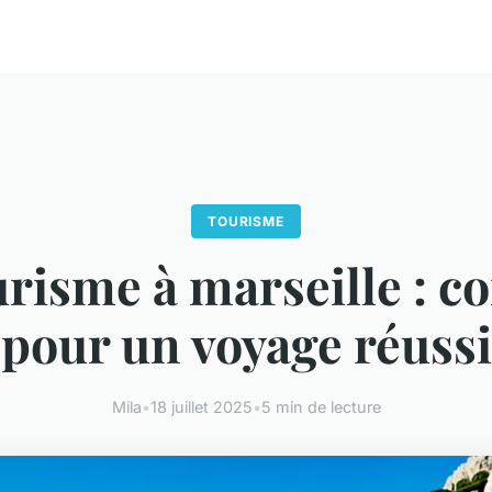
TOURISME
urisme à marseille : co
pour un voyage réussi
Mila
•
18 juillet 2025
•
5 min de lecture