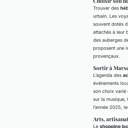
Choisir son hé
Trouver des
héb
urbain. Les voy
souvent dotés d
attachés à leur 
des auberges de
proposent une i
provençaux.
Sortir à Marse
L’agenda des
ac
événements loca
son choix varié 
sur la musique, 
l’année 2025, l
Arts, artisana
Le
shopping loc