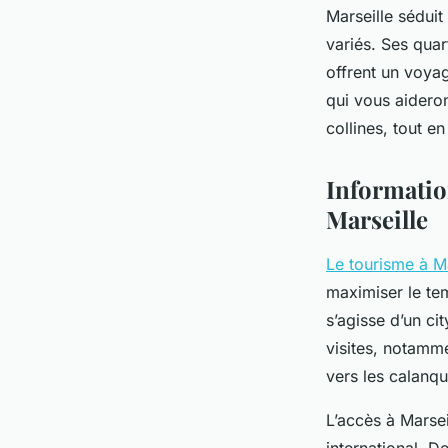
Marseille séduit
variés. Ses quar
offrent un voya
qui vous aideron
collines, tout e
Informatio
Marseille
Le tourisme à Ma
maximiser le temp
s’agisse d’un ci
visites, notamm
vers les calanqu
L’accès à Marsei
international. D