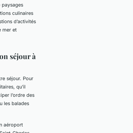
de paysages
tions culinaires
ions d’activités
e mer et
on séjour à
re séjour. Pour
taires, qu’il
iper l’ordre des
u les balades
un aéroport
 Saint-Charles,