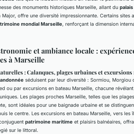
chesse des monuments historiques Marseille, allant du
palais
 Major, offre une diversité impressionnante. Certains sites
atrimoine mondial Marseille
, renforçant la dimension intern
stronomie et ambiance locale : expérienc
es à Marseille
aturelles : Calanques, plages urbaines et excursion
randonnée
séduisent par leur diversité : Sormiou, Morgiou
ied ou par excursions en bateau Marseille, chacune révéla
uniques. Les plages proches Marseille, telles que les plage
e, sont idéales pour une baignade urbaine et se distinguent
puis le centre. Les excursions en bateau Marseille, vers les î
, conjuguent
patrimoine maritime
et plaisirs balnéaires, offra
ié sur le littoral.