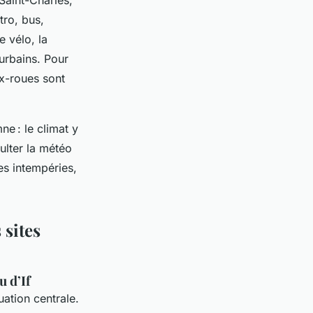
tro, bus,
 vélo, la
 urbains. Pour
ux-roues sont
ne : le climat y
ulter la météo
es intempéries,
 sites
u d’If
ation centrale.