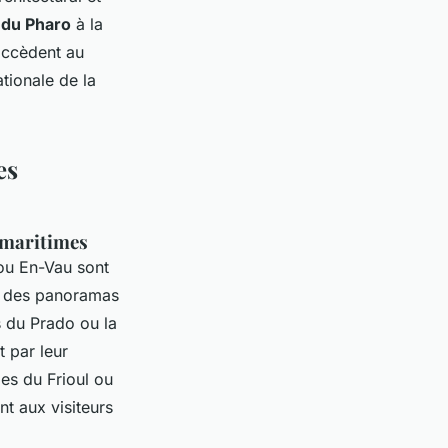
 du Pharo
à la
 accèdent au
ationale de la
es
s maritimes
 ou En-Vau sont
nt des panoramas
s du Prado ou la
 par leur
les du Frioul ou
nt aux visiteurs