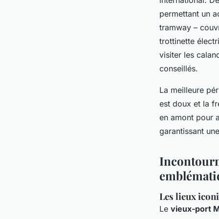
permettant un a
tramway – couvr
trottinette élec
visiter les cala
conseillés.
La meilleure pér
est doux et la f
en amont pour aj
garantissant un
Incontourna
emblématiq
Les lieux icon
Le
vieux-port M