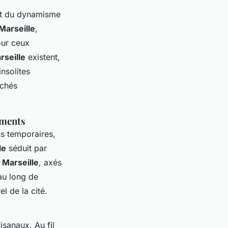
nt du dynamisme
Marseille
,
our ceux
seille
existent,
nsolites
rchés
nements
s temporaires,
le
séduit par
s Marseille
, axés
 au long de
el de la cité.
isanaux. Au fil