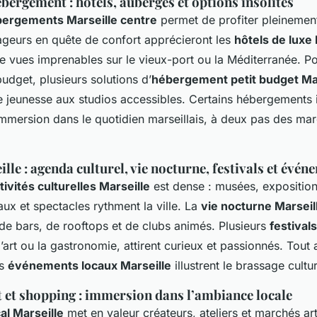
bergement : hôtels, auberges et options insolites
ergements Marseille centre
permet de profiter pleineme
ageurs en quête de confort apprécieront les
hôtels de luxe 
e vues imprenables sur le vieux-port ou la Méditerranée. P
budget, plusieurs solutions d’
hébergement petit budget Mar
 jeunesse aux studios accessibles. Certains hébergements i
mmersion dans le quotidien marseillais, à deux pas des ma
ille : agenda culturel, vie nocturne, festivals et évé
tivités culturelles Marseille
est dense : musées, exposition
ux et spectacles rythment la ville. La
vie nocturne Marseil
de bars, de rooftops et de clubs animés. Plusieurs
festival
l’art ou la gastronomie, attirent curieux et passionnés. Tout
es
événements locaux Marseille
illustrent le brassage cultur
t et shopping : immersion dans l’ambiance locale
al Marseille
met en valeur créateurs, ateliers et marchés art