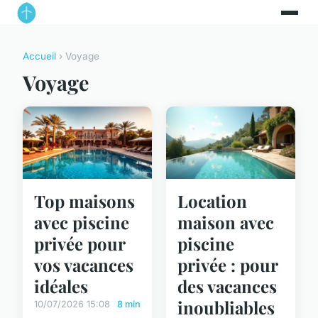
Accueil
› Voyage
Voyage
Top maisons
Location
avec piscine
maison avec
privée pour
piscine
vos vacances
privée : pour
idéales
des vacances
inoubliables
10/07/2026 15:08
8 min