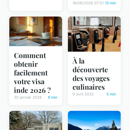
19/06/2026 07:51
13 min
Comment
À la
obtenir
découverte
facilement
des voyages
votre visa
culinaires
inde 2026 ?
9 avril 2025
5 min
30 janvier 2026
8 min